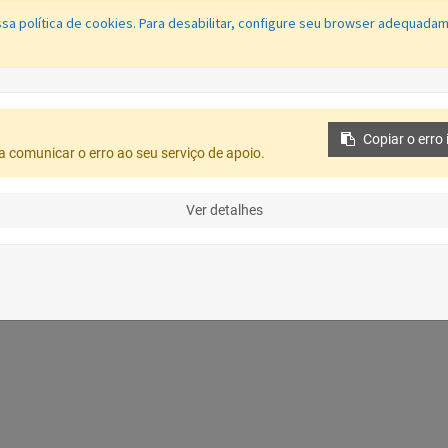
sa política de cookies. Para desabilitar, configure seu browser adequada
Conecta
Portal
Fale Direto
Ouvidoria
Protocolo WEB
Educaç
Copiar o erro 
ara comunicar o erro ao seu serviço de apoio.
Ver detalhes