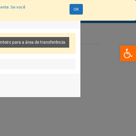
mente. Se você
OK
ão
Processos Seletivos
e-SIC
RAS
Entrar
×
inteiro para a área de transferência
Bar