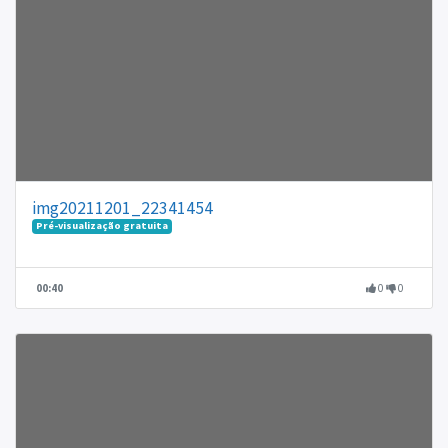
img20211201_22341454
Pré-visualização gratuita
00:40
0
0