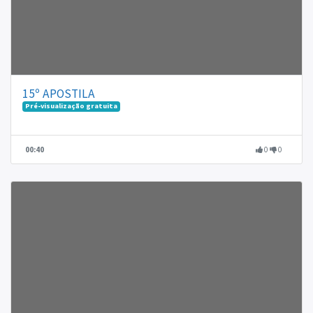
15º APOSTILA
Pré-visualização gratuita
00:40
0
0