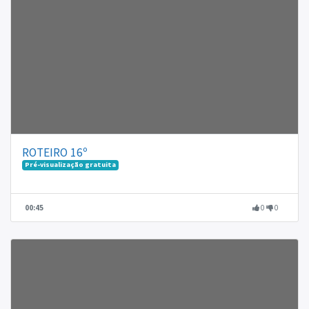
ROTEIRO 16º
Pré-visualização gratuita
00:45
0
0