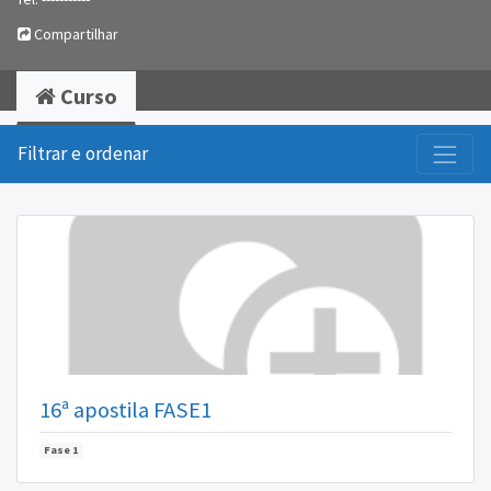
Compartilhar
Curso
Filtrar e ordenar
16ª apostila FASE1
Fase 1