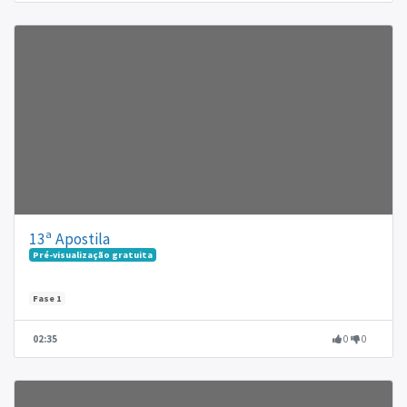
13ª Apostila
Pré-visualização gratuita
Fase 1
02:35
0
0