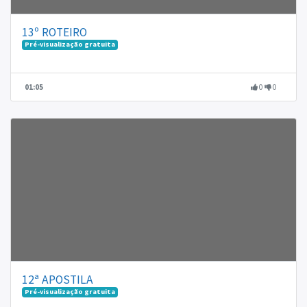
13º ROTEIRO
Pré-visualização gratuita
01:05
0
0
12ª APOSTILA
Pré-visualização gratuita