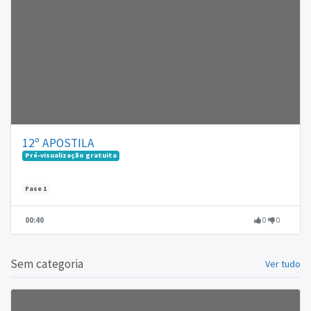
12º APOSTILA
Pré-visualização gratuita
Fase 1
00:40
0
0
Sem categoria
Ver tudo