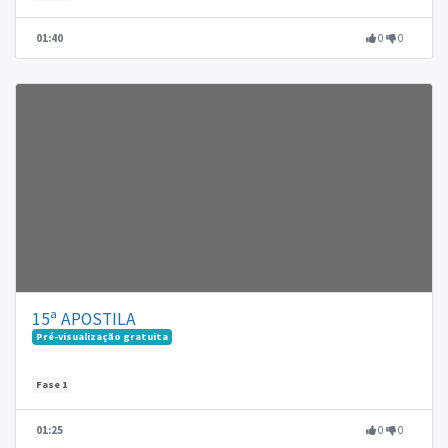
01:40
0
0
15ª APOSTILA
Pré-visualização gratuita
Fase 1
01:25
0
0