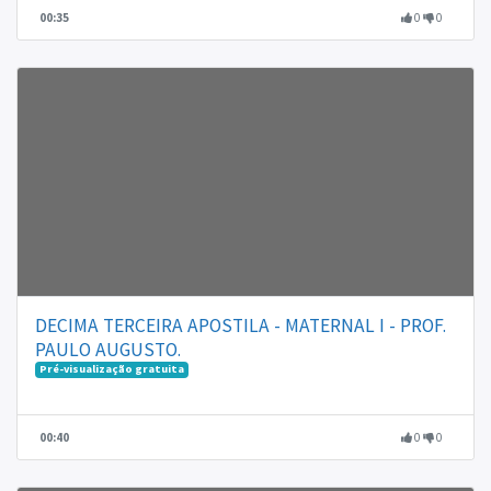
00:35
0
0
DECIMA TERCEIRA APOSTILA - MATERNAL I - PROF.
PAULO AUGUSTO.
Pré-visualização gratuita
00:40
0
0