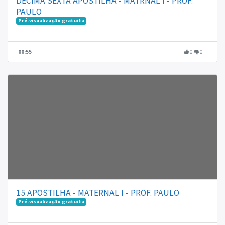
DECIMA SEXTA APOSTILHA - MATRNAL I - PROF.
PAULO
Pré-visualização gratuita
00:55
0
0
15 APOSTILHA - MATERNAL I - PROF. PAULO
Pré-visualização gratuita