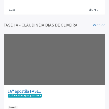
01:50
0
0
FASE I A - CLAUDINÉIA DIAS DE OLIVEIRA
Ver tudo
16ª apostila FASE1
Pré-visualização gratuita
Fase 1