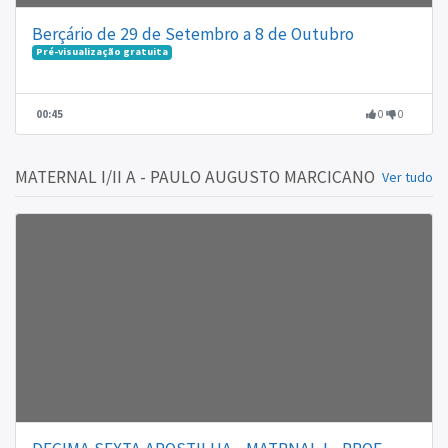
Berçário de 29 de Setembro a 8 de Outubro
Pré-visualização gratuita
00:45
0
0
MATERNAL I/II A - PAULO AUGUSTO MARCICANO
Ver tudo