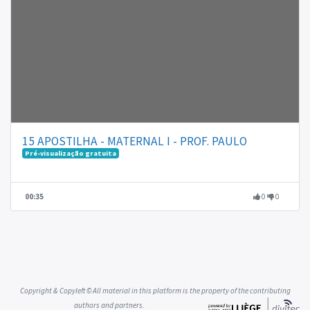
15 APOSTILHA - MATERNAL I - PROF. PAULO
Pré-visualização gratuita
00:35
0
0
Copyright & Copyleft © All material in this platform is the property of the contributing
authors and partners.