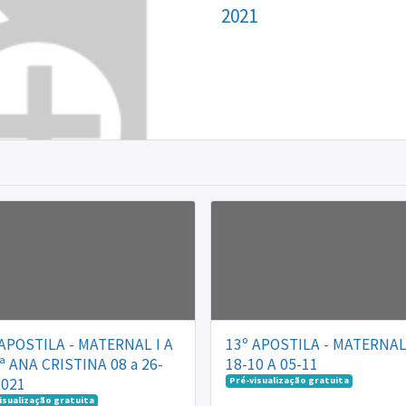
2021
 APOSTILA - MATERNAL I A
13º APOSTILA - MATERNAL 
ª ANA CRISTINA 08 a 26-
18-10 A 05-11
2021
Pré-visualização gratuita
isualização gratuita