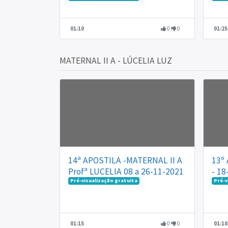
01:10
0
0
01:25
MATERNAL II A - LÚCELIA LUZ
14ª APOSTILA -MATERNAL II A
13º
Profª LUCELIA 08 a 26-11-2021
- 18
Pré-visualização gratuita
Pré-v
01:15
0
0
01:10