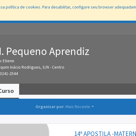
sa política de cookies. Para desabilitar, configure seu browser adequada
Conecta
Portal
Fale Direto
Ouvidoria
Protocolo WEB
Educaç
M. Pequeno Aprendiz
: Etiene
quim Inácio Rodrigues, S/N - Centro
) 3241-2544
artilhar
Curso
Organizar por
: Mais Recente
14ª APOSTILA -MATERNAL