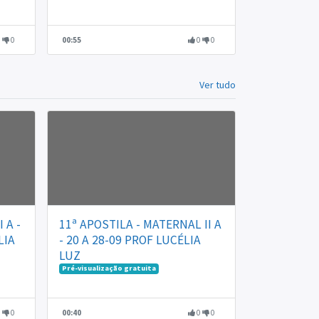
0
0
00:55
0
0
Ver tudo
 A -
11ª APOSTILA - MATERNAL II A
LIA
- 20 A 28-09 PROF LUCÉLIA
LUZ
Pré-visualização gratuita
0
0
00:40
0
0