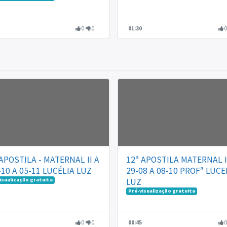
0
0
01:30
 APOSTILA - MATERNAL II A
12ª APOSTILA MATERNAL II
-10 A 05-11 LUCÉLIA LUZ
29-08 A 08-10 PROFª LUCE
isualização gratuita
LUZ
Pré-visualização gratuita
0
0
00:45