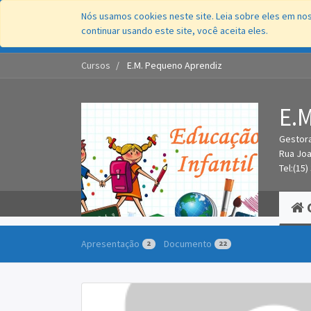
Nós usamos cookies neste site. Leia sobre eles em nos
continuar usando este site, você aceita eles.
Cursos
E.M. Pequeno Aprendiz
E.
Gestora
Rua Joa
Tel:(15
Comp
Apresentação
Documento
2
22