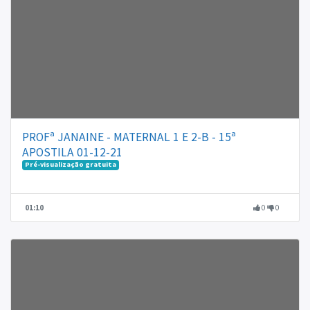
PROFª JANAINE - MATERNAL 1 E 2-B - 15ª
APOSTILA 01-12-21
Pré-visualização gratuita
01:10
0
0