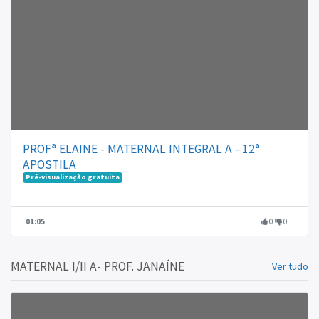
PROFª ELAINE - MATERNAL INTEGRAL A - 12ª
APOSTILA
Pré-visualização gratuita
01:05
0
0
MATERNAL I/II A- PROF. JANAÍNE
Ver tudo