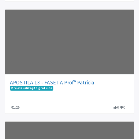
APOSTILA 13 - FASE I A Profª Patricia
Pré-visualização gratuita
01:25
0
0