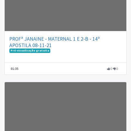
PROFª JANAINE - MATERNAL 1 E 2-B - 14ª
APOSTILA 08-11-21
Pré-visualização gratuita
01:35
0
0