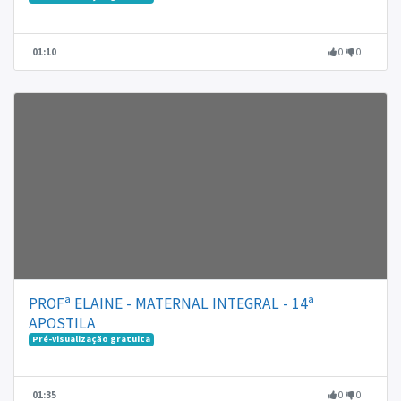
01:10
0
0
PROFª ELAINE - MATERNAL INTEGRAL - 14ª
APOSTILA
Pré-visualização gratuita
01:35
0
0