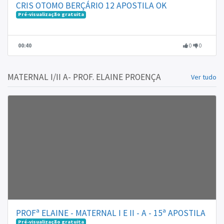
CRIS OTOMO BERÇÁRIO 12 APOSTILA OK
Pré-visualização gratuita
00:40
0
0
MATERNAL I/II A- PROF. ELAINE PROENÇA
Ver tudo
PROFª ELAINE - MATERNAL I E II - A - 15ª APOSTILA
Pré-visualização gratuita