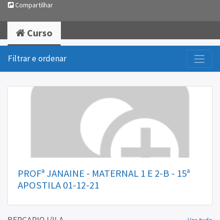
Compartilhar
Curso
Filtrar e ordenar
PROFª JANAINE - MATERNAL 1 E 2-B - 15ª
APOSTILA 01-12-21