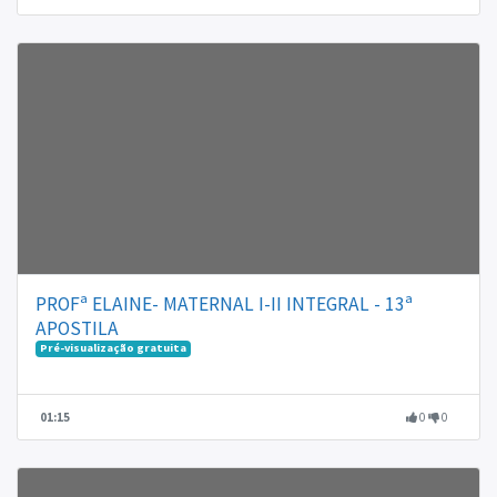
PROFª ELAINE- MATERNAL I-II INTEGRAL - 13ª
APOSTILA
Pré-visualização gratuita
01:15
0
0