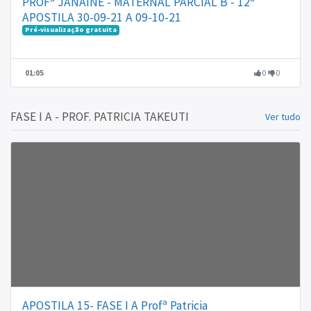
PROFª JANAINE - MATERNAL PARCIAL B - 12ª
APOSTILA 30-09-21 A 09-10-21
Pré-visualização gratuita
01:05
0
0
FASE I A - PROF. PATRICIA TAKEUTI
Ver tudo
APOSTILA 15- FASE I A Profª Patricia