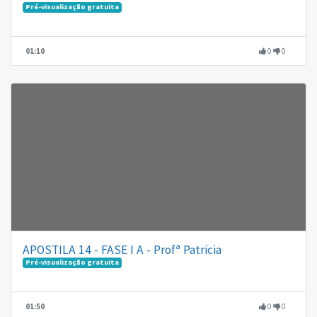
Pré-visualização gratuita
01:10
0
0
APOSTILA 14 - FASE I A - Profª Patricia
Pré-visualização gratuita
01:50
0
0