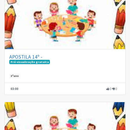
APOSTILA 14º -
Pré-visualização gratuita
3ºano
03:00
0
0