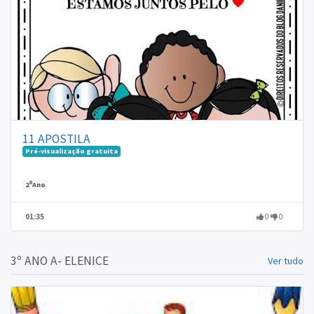
11 APOSTILA
Pré-visualização gratuita
2⁰Ano
01:35
0
0
3º ANO A- ELENICE
Ver tudo