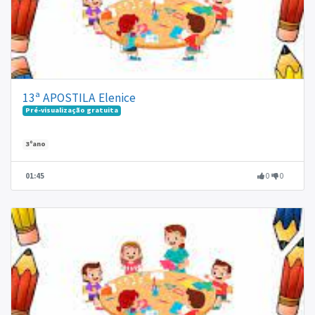
13ª APOSTILA Elenice
Pré-visualização gratuita
3ºano
01:45
0
0