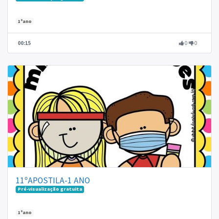
1ºano
00:15
0
0
11ºAPOSTILA-1 ANO
Pré-visualização gratuita
1ºano