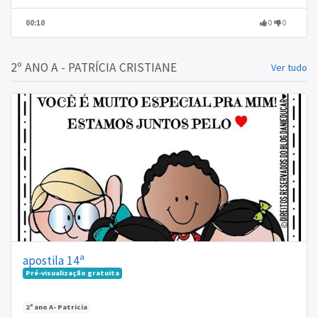
00:10
0
0
2º ANO A - PATRÍCIA CRISTIANE
Ver tudo
apostila 14ª
Pré-visualização gratuita
2º ano A- Patricia