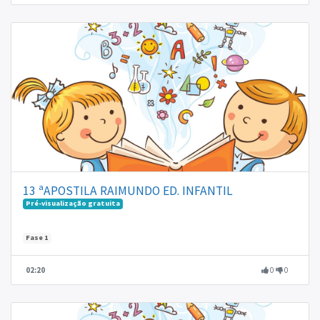
13 ªAPOSTILA RAIMUNDO ED. INFANTIL
Pré-visualização gratuita
Fase 1
02:20
0
0