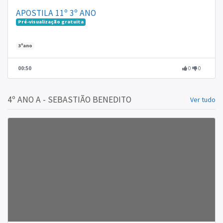
APOSTILA 11º 3º ANO
Pré-visualização gratuita
3ºano
00:50
0
0
4º ANO A - SEBASTIÃO BENEDITO
Ver tudo