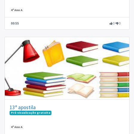
4º Ano A
00:55
0
0
13ª apostila
Pré-visualização gratuita
4º Ano A