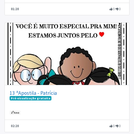
01:20
0
0
13 ªApostila - Patrícia
Pré-visualização gratuita
2⁰Ano
02:20
0
0