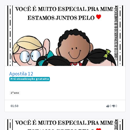
Apostila 12
Pré-visualização gratuita
2°ano
01:50
0
0