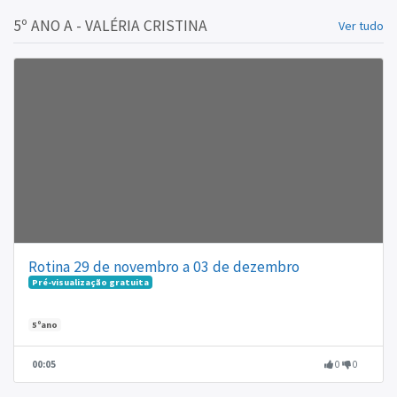
5º ANO A - VALÉRIA CRISTINA
Ver tudo
Rotina 29 de novembro a 03 de dezembro
Pré-visualização gratuita
5ºano
00:05
0
0