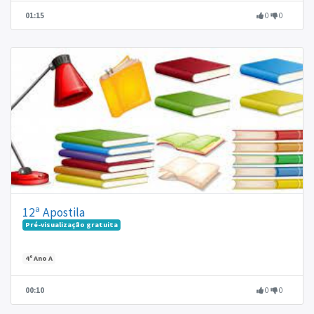
01:15
0
0
12ª Apostila
Pré-visualização gratuita
4º Ano A
00:10
0
0