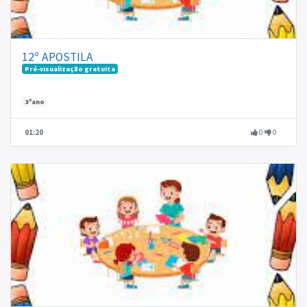
12º APOSTILA
Pré-visualização gratuita
3ºano
01:20
0
0