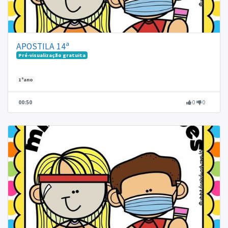
APOSTILA 14ª
Pré-visualização gratuita
1ºano
00:50
0
0