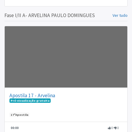
Fase I/II A- ARVELINA PAULO DOMINGUES
Ver tudo
Apostila 17 - Arvelina
Pré-visualização gratuita
17ºApostila
00:00
0
0