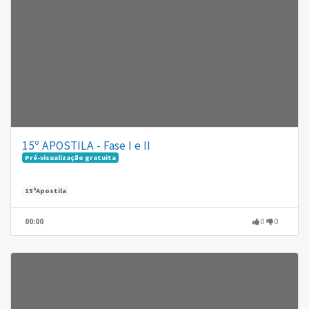
15º APOSTILA - Fase I e II
Pré-visualização gratuita
15ºApostila
00:00
0
0