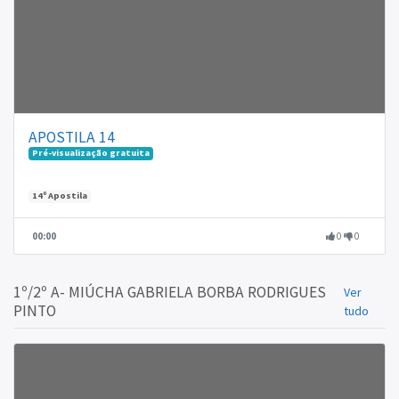
APOSTILA 14
Pré-visualização gratuita
14º Apostila
00:00
0
0
1º/2º A- MIÚCHA GABRIELA BORBA RODRIGUES
Ver
PINTO
tudo