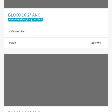
BLOCO 16 2º ANO
Pré-visualização gratuita
16ºApostila
00:00
0
0