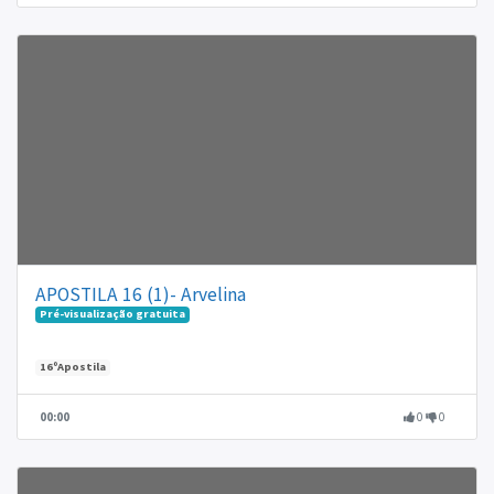
APOSTILA 16 (1)- Arvelina
Pré-visualização gratuita
16ºApostila
00:00
0
0