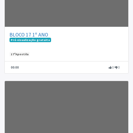
BLOCO 17 1º ANO
Pré-visualização gratuita
17ºApostila
00:00
0
0