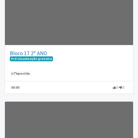
Bloco 17 2º ANO
Pré-visualização gratuita
17ºApostila
00:00
0
0