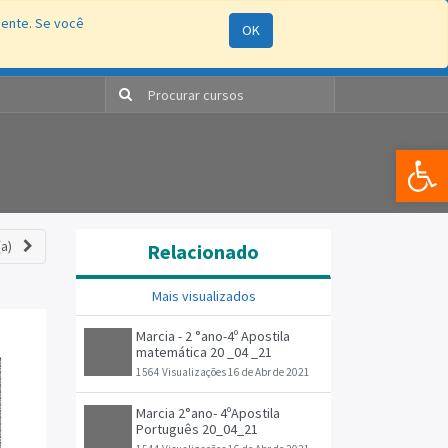
mente. Se você
OK
ão
Processos Seletivos
e-SIC
RAS
Entrar
Bar
a)
Relacionado
Mais visualizados
Marcia - 2 °ano-4º Apostila
matemática 20 _04 _21
1564 Visualizações
16 de Abr de 2021
Marcia 2°ano- 4ºApostila
Português 20_04_21