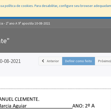
sa política de cookies. Para desabilitar, configure seu browser adequada
Conecta
Portal
Fale Direto
Ouvidoria
Protocolo WEB
Educaç
ia - 2º ano A 9ª apostila 10-08-2021
nte"
10-08-2021
Anterior
Definir como feito
Próximo(