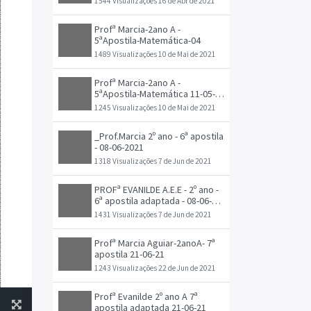
1544 Visualizações
16 de Abr de 2021
Profª Marcia-2ano A -
5ªApostila-Matemática-04
1489 Visualizações
10 de Mai de 2021
Profª Marcia-2ano A -
5ªApostila-Matemática 11-05-
2021
1245 Visualizações
10 de Mai de 2021
_Prof.Marcia 2º ano - 6ª apostila
- 08-06-2021
1318 Visualizações
7 de Jun de 2021
PROFª EVANILDE A.E.E - 2º ano -
6ª apostila adaptada - 08-06-
2021
1431 Visualizações
7 de Jun de 2021
Profª Marcia Aguiar-2anoA- 7ª
apostila 21-06-21
1243 Visualizações
22 de Jun de 2021
Profª Evanilde 2º ano A 7ª
apostila adaptada 21-06-21