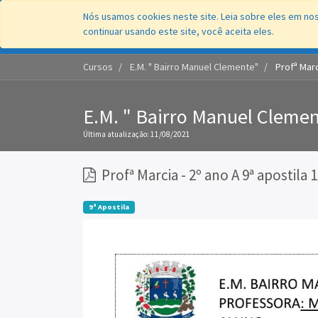
Nós usamos cookies neste site. Leia sobre eles em nos
continuar usando este site, você aceita eles.
Cursos
E.M. " Bairro Manuel Clemente"
Profª Marc
E.M. " Bairro Manuel Cleme
Última atualização:
11/08/2021
Profª Marcia - 2º ano A 9ª apostila 
9ª Apostila