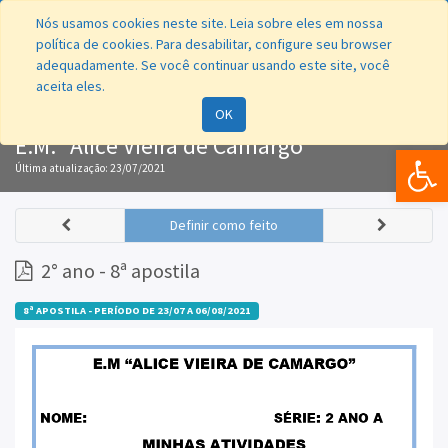
Nós usamos cookies neste site. Leia sobre eles em nossa
política de cookies. Para desabilitar, configure seu browser
adequadamente. Se você continuar usando este site, você
aceita eles.
Navegação
OK
E.M. "Alice Vieira de Camargo"
Bar
Última atualização:
23/07/2021
Definir como feito
2° ano - 8ª apostila
8ª APOSTILA - PERÍODO DE 23/07 A 06/08/2021