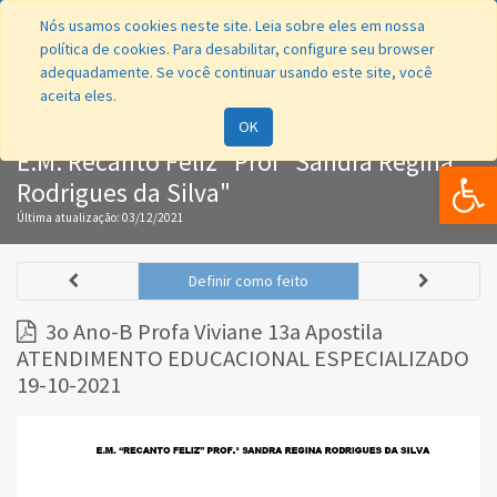
Nós usamos cookies neste site. Leia sobre eles em nossa
política de cookies. Para desabilitar, configure seu browser
adequadamente. Se você continuar usando este site, você
aceita eles.
Navegação
OK
E.M. Recanto Feliz "Profª Sandra Regina
Bar
Rodrigues da Silva"
Última atualização:
03/12/2021
Definir como feito
3o Ano-B Profa Viviane 13a Apostila
ATENDIMENTO EDUCACIONAL ESPECIALIZADO
19-10-2021