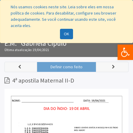
Nós usamos cookies neste site. Leia sobre eles em nossa
política de cookies. Para desabilitar, configure seu browser
adequadamente. Se você continuar usando este site, você
aceita eles.
Navegação
OK
E.M. "Gabriela Cipulo"
Bar
Última atualização:
19/04/2021
Definir como feito
4ª apostila Maternal II-D