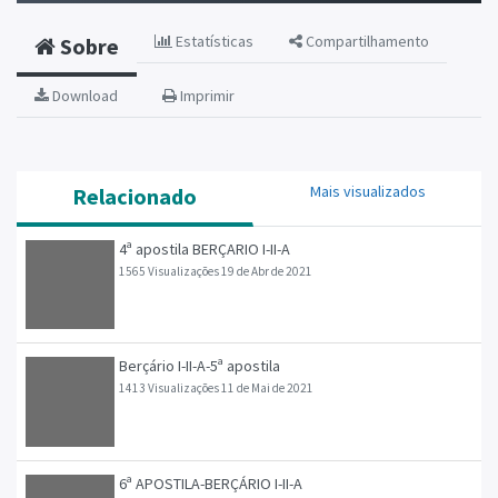
Estatísticas
Compartilhamento
Sobre
Download
Imprimir
Mais visualizados
Relacionado
4ª apostila BERÇARIO I-II-A
1565 Visualizações
19 de Abr de 2021
Berçário I-II-A-5ª apostila
1413 Visualizações
11 de Mai de 2021
6ª APOSTILA-BERÇÁRIO I-II-A