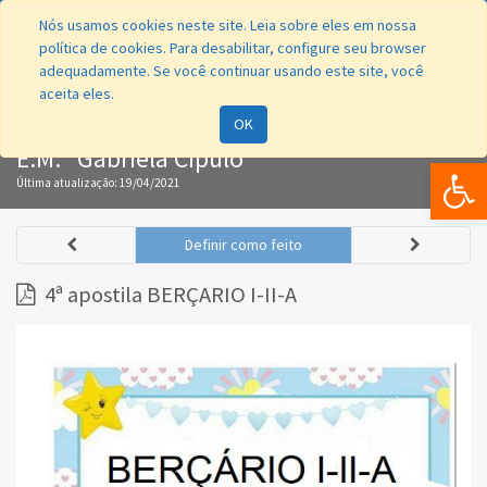
Nós usamos cookies neste site. Leia sobre eles em nossa
política de cookies. Para desabilitar, configure seu browser
adequadamente. Se você continuar usando este site, você
aceita eles.
Navegação
OK
E.M. "Gabriela Cipulo"
Bar
Última atualização:
19/04/2021
Definir como feito
4ª apostila BERÇARIO I-II-A