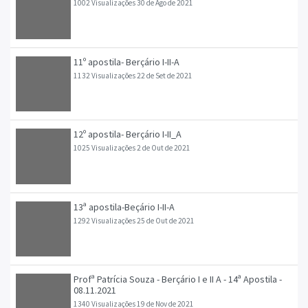
1002 Visualizações
30 de Ago de 2021
11º apostila- Berçário I-II-A
1132 Visualizações
22 de Set de 2021
12º apostila- Berçário I-II_A
1025 Visualizações
2 de Out de 2021
13ª apostila-Beçário I-II-A
1292 Visualizações
25 de Out de 2021
Profª Patrícia Souza - Berçário I e II A - 14ª Apostila -
08.11.2021
1340 Visualizações
19 de Nov de 2021