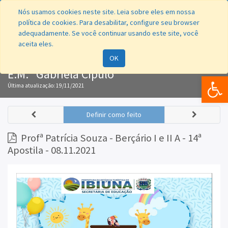
Nós usamos cookies neste site. Leia sobre eles em nossa
política de cookies. Para desabilitar, configure seu browser
adequadamente. Se você continuar usando este site, você
aceita eles.
Navegação
OK
E.M. "Gabriela Cipulo"
Bar
Última atualização:
19/11/2021
Definir como feito
Profª Patrícia Souza - Berçário I e II A - 14ª
Apostila - 08.11.2021