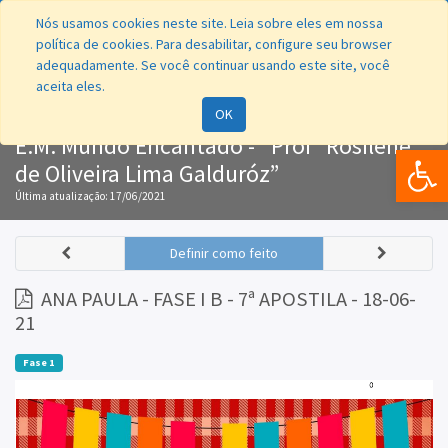
Nós usamos cookies neste site. Leia sobre eles em nossa
política de cookies. Para desabilitar, configure seu browser
adequadamente. Se você continuar usando este site, você
aceita eles.
Navegação
OK
E.M. Mundo Encantado - “Profª Rosilene
Bar
de Oliveira Lima Galduróz”
Última atualização:
17/06/2021
Definir como feito
ANA PAULA - FASE I B - 7ª APOSTILA - 18-06-
21
Fase 1