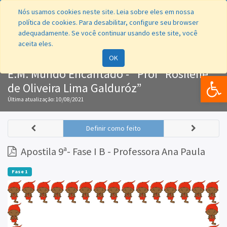
Nós usamos cookies neste site. Leia sobre eles em nossa
política de cookies. Para desabilitar, configure seu browser
adequadamente. Se você continuar usando este site, você
aceita eles.
Navegação
OK
E.M. Mundo Encantado - “Profª Rosilene
Bar
de Oliveira Lima Galduróz”
Última atualização:
10/08/2021
Definir como feito
Apostila 9ª- Fase I B - Professora Ana Paula
Fase 1