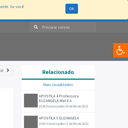
mente. Se você
OK
ão
Processos Seletivos
e-SIC
RAS
Entrar
Bar
a)
Relacionado
Mais visualizados
APOSTILA 4 Professora
ELIZANGELA Mat II A
1638 Visualizações
20 de Abr de 2021
APOSTILA 5 ELIZANGELA
2144 Visualizações
11 de Mai de 2021