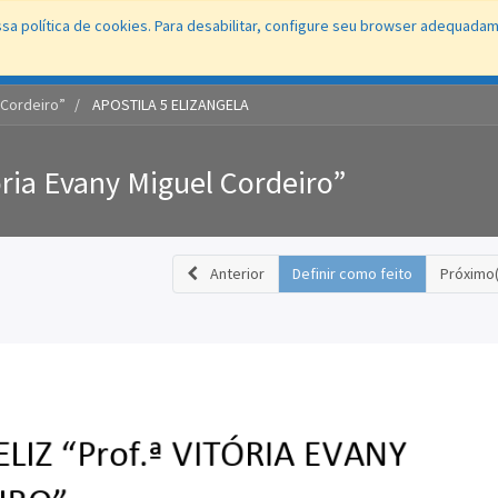
sa política de cookies. Para desabilitar, configure seu browser adequada
Conecta
Portal
Fale Direto
Ouvidoria
Protocolo WEB
Educaç
l Cordeiro”
APOSTILA 5 ELIZANGELA
tória Evany Miguel Cordeiro”
Anterior
Definir como feito
Próximo(