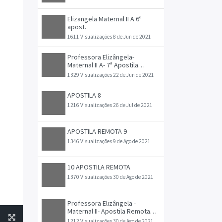
Elizangela Maternal II A 6ª
apost.
1611 Visualizações
8 de Jun de 2021
Professora Elizângela-
Maternal II A- 7ª Apostila
Adaptada -21_06 a 02_07
1329 Visualizações
22 de Jun de 2021
APOSTILA 8
1216 Visualizações
26 de Jul de 2021
APOSTILA REMOTA 9
1346 Visualizações
9 de Ago de 2021
10 APOSTILA REMOTA
1370 Visualizações
30 de Ago de 2021
Professora Elizângela -
Maternal II- Apostila Remota
Adaptada- 30_08 a 17_09-2
1212 Visualizações
30 de Ago de 2021