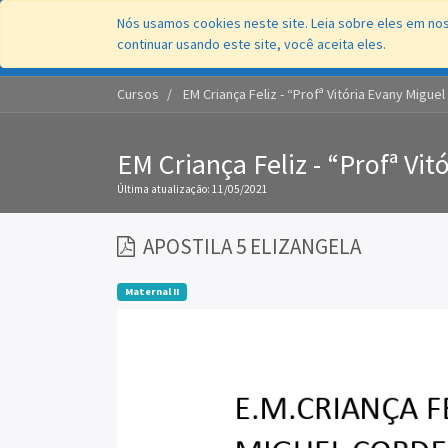
Nós usamos cookies neste site. Leia sobre eles em nos
continuar usando este site, você aceita eles.
Cursos
EM Criança Feliz - “Profª Vitória Evany Migue
EM Criança Feliz - “Profª Vi
Última atualização:
11/05/2021
APOSTILA 5 ELIZANGELA
Maternal II