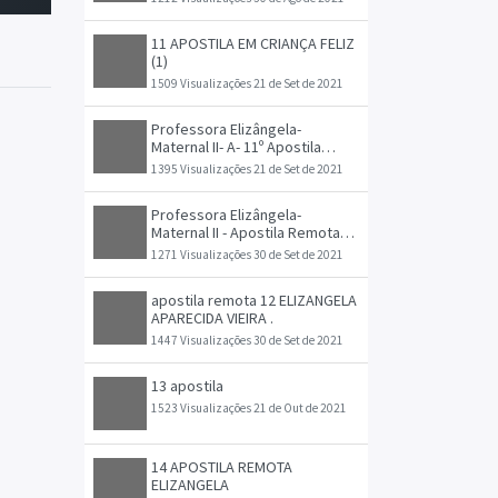
11 APOSTILA EM CRIANÇA FELIZ
(1)
1509 Visualizações
21 de Set de 2021
Professora Elizângela-
Maternal II- A- 11º Apostila
Remota Adaptada 20_09 a
1395 Visualizações
21 de Set de 2021
28_09-1
Professora Elizângela-
Maternal II - Apostila Remota
Adaptada - 29_09 a 08_10
1271 Visualizações
30 de Set de 2021
apostila remota 12 ELIZANGELA
APARECIDA VIEIRA .
1447 Visualizações
30 de Set de 2021
13 apostila
1523 Visualizações
21 de Out de 2021
14 APOSTILA REMOTA
ELIZANGELA