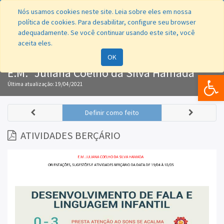
Nós usamos cookies neste site. Leia sobre eles em nossa
política de cookies. Para desabilitar, configure seu browser
adequadamente. Se você continuar usando este site, você
aceita eles.
Navegação
OK
E.M. "Juliana Coelho da Silva Hamada"
Bar
Última atualização:
19/04/2021
Definir como feito
ATIVIDADES BERÇÁRIO