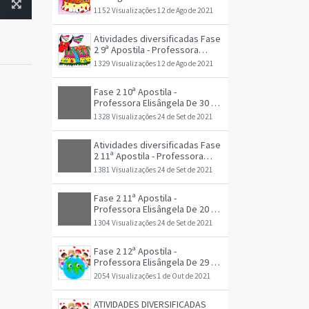
agosto
1152 Visualizações
12 de Ago de 2021
Atividades diversificadas Fase
2 9ª Apostila - Professora
Elisângela De 06 à 27 de
1329 Visualizações
12 de Ago de 2021
agosto
Fase 2 10ª Apostila -
Professora Elisângela De 30 de
agosto à 17 de setembro 1
1328 Visualizações
24 de Set de 2021
Atividades diversificadas Fase
2 11ª Apostila - Professora
Elisângela De 20 à 28 de
1381 Visualizações
24 de Set de 2021
setembro
Fase 2 11ª Apostila -
Professora Elisângela De 20 à
28 de setembro
1304 Visualizações
24 de Set de 2021
Fase 2 12ª Apostila -
Professora Elisângela De 29 à
08 de outubro (2)
2054 Visualizações
1 de Out de 2021
ATIVIDADES DIVERSIFICADAS