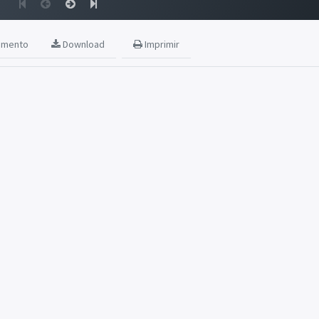
amento
Download
Imprimir