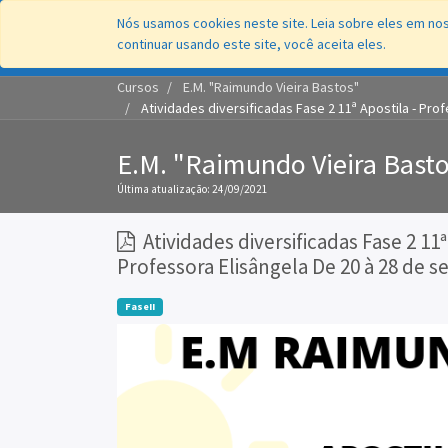
Nós usamos cookies neste site. Leia sobre eles em nos
continuar usando este site, você aceita eles.
Cursos
E.M. "Raimundo Vieira Bastos"
Atividades diversificadas Fase 2 11ª Apostila - Pr
E.M. "Raimundo Vieira Bast
Última atualização:
24/09/2021
Atividades diversificadas Fase 2 11ª
Professora Elisângela De 20 à 28 de 
FaseII