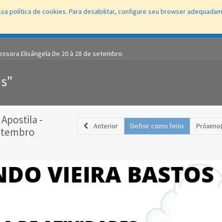
sa política de cookies. Para desabilitar, configure seu browser adequada
Conecta
Portal
Fale Direto
Ouvidoria
Protocolo WEB
Educaç
ofessora Elisângela De 20 à 28 de setembro
os"
 Apostila -
Anterior
Definir como feito
Próximo(
setembro