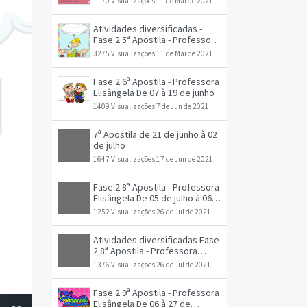
1170 Visualizações
11 de Mai de 2021
Atividades diversificadas -
Fase 2 5ª Apostila - Professora
Elisângela De 11 à 31 de maio
3275 Visualizações
11 de Mai de 2021
Fase 2 6ª Apostila - Professora
Elisângela De 07 à 19 de junho
1409 Visualizações
7 de Jun de 2021
7ª Apostila de 21 de junho à 02
de julho
1647 Visualizações
17 de Jun de 2021
Fase 2 8ª Apostila - Professora
Elisângela De 05 de julho à 06
de agosto
1252 Visualizações
26 de Jul de 2021
Atividades diversificadas Fase
2 8ª Apostila - Professora
Elisângela De 05 de julho à 06
1376 Visualizações
26 de Jul de 2021
de agosto
Fase 2 9ª Apostila - Professora
Elisângela De 06 à 27 de