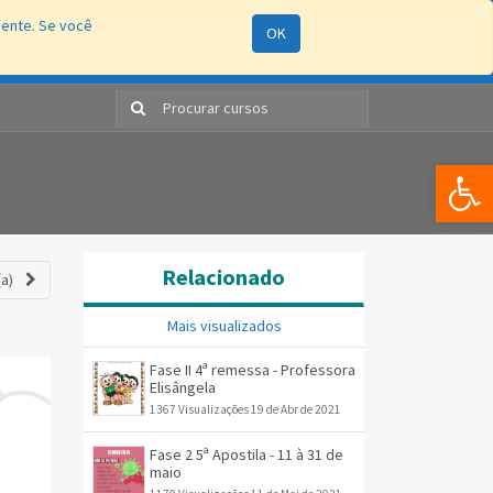
mente. Se você
OK
ão
Processos Seletivos
e-SIC
RAS
Entrar
Bar
Relacionado
a)
Mais visualizados
Fase II 4ª remessa - Professora
Elisângela
1367 Visualizações
19 de Abr de 2021
Fase 2 5ª Apostila - 11 à 31 de
maio