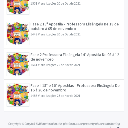
novembro
1531 Visualizações
20 de Out de 2021
Fase 2 13ª Apostila - Professora Elisângela De 18 de
outubro à 05 de novembro
1448 Visualizações
20 de Out de 2021
Fase 2 Professora Elisângela 14ª Apostila De 08 à 12
de novembro
1561 Visualizações
22 de Nov de 2021
Fase II 15ª e 16ª Apostilas - Professora Elisângela De
16 à 26 de novembro
1485 Visualizações
23 de Nov de 2021
Copyright & Copyleft © All material in this platform is the property of the contributing