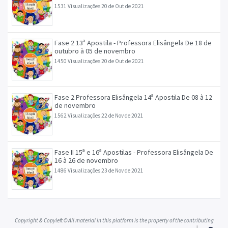
novembro
1531 Visualizações
20 de Out de 2021
Fase 2 13ª Apostila - Professora Elisângela De 18 de
outubro à 05 de novembro
1450 Visualizações
20 de Out de 2021
Fase 2 Professora Elisângela 14ª Apostila De 08 à 12
de novembro
1562 Visualizações
22 de Nov de 2021
Fase II 15ª e 16ª Apostilas - Professora Elisângela De
16 à 26 de novembro
1486 Visualizações
23 de Nov de 2021
Copyright & Copyleft © All material in this platform is the property of the contributing