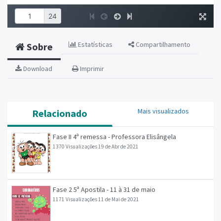
Estatísticas
Compartilhamento
Sobre
Download
Imprimir
Mais visualizados
Relacionado
Fase II 4ª remessa - Professora Elisângela
1370 Visualizações
19 de Abr de 2021
Fase 2 5ª Apostila - 11 à 31 de maio
1171 Visualizações
11 de Mai de 2021