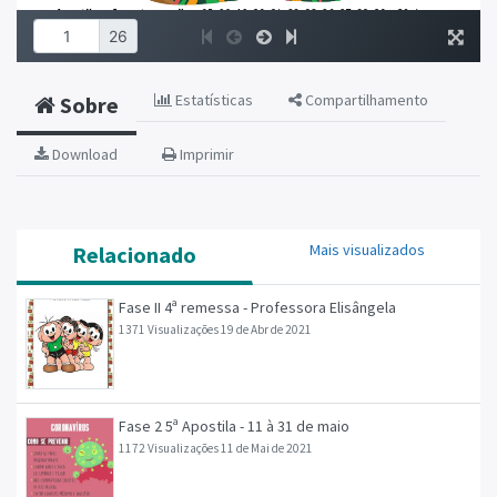
Estatísticas
Compartilhamento
Sobre
Download
Imprimir
Mais visualizados
Relacionado
Fase II 4ª remessa - Professora Elisângela
1371 Visualizações
19 de Abr de 2021
Fase 2 5ª Apostila - 11 à 31 de maio
1172 Visualizações
11 de Mai de 2021