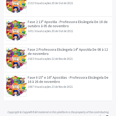
novembro
1532 Visualizações
20 de Out de 2021
Fase 2 13ª Apostila - Professora Elisângela De 18 de
outubro à 05 de novembro
1451 Visualizações
20 de Out de 2021
Fase 2 Professora Elisângela 14ª Apostila De 08 à 12
de novembro
1563 Visualizações
22 de Nov de 2021
Fase II 15ª e 16ª Apostilas - Professora Elisângela De
16 à 26 de novembro
1487 Visualizações
23 de Nov de 2021
Copyright & Copyleft © All material in this platform is the property of the contributing